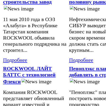
строительства завод
половину рынк
11 мая 2010 года в ОЭЗ
Нефтехимическ
«Алабуга» в Республике
СИБУР выводит
Татарстан компания
бизнес на новый
ROCKWOOL объявила
скором времени
генерального подрядчика на
должна стать с
строител...
крупным...
Подробнее
Подробнее
ROCKWOOL ЛАЙТ
Пеноплэкс пла
БАТТС с технологией
добавлять в ст
Флекси
Компания ROCKWOOL
"Пеноплэкс" пл
представляет обновленный
построить ново
вариант известной и
производство